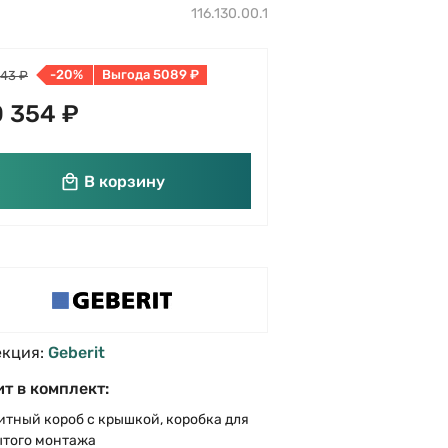
116.130.00.1
-20%
Выгода 5089 ₽
443 ₽
 354 ₽
В корзину
екция:
Geberit
т в комплект:
тный короб с крышкой, коробка для
ытого монтажа