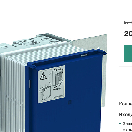
25 
20
Колл
Входи
Защи
скр