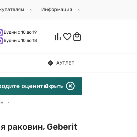
купателям
Информация
Будни с 10 до 19
Будни с 10 до 18
АУТЛЕТ
ходите оценить!
Скрыть
ям
 раковин, Geberit