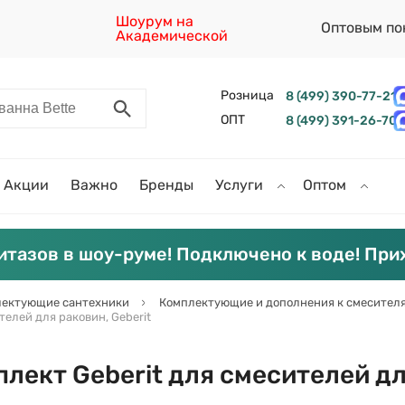
Шоурум на
Оптовым по
Академической
Розница
8 (499) 390-77-21
ОПТ
8 (499) 391-26-70
Акции
Важно
Бренды
Услуги
Оптом
итазов в шоу-руме! Подключено к воде! При
ектующие сантехники
Комплектующие и дополнения к смесител
елей для раковин, Geberit
лект Geberit для смесителей для