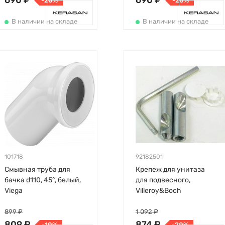
690 ₽
690 ₽
-20%
-20%
В наличии на складе
В наличии на складе
101718
92182501
Смывная труба для
Крепеж для унитаза
бачка d110, 45°, белый,
для подвесного,
Viega
Villeroy&Boch
899 ₽
1 092 ₽
809 ₽
874 ₽
-10%
-20%