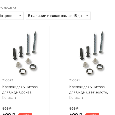
РТИРОВАТЬ ПО
По цене ↑
В наличии и заказ свыше 15 дн
760393
760391
Крепеж для унитаза
Крепеж для унитаза
для биде, бронза,
для биде, цвет золото,
Kerasan
Kerasan
863 ₽
863 ₽