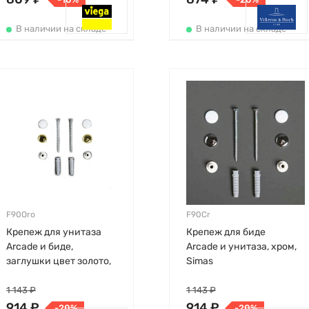
В наличии на складе
В наличии на складе
F90Oro
F90Cr
Крепеж для унитаза
Крепеж для биде
Arcade и биде,
Arcade и унитаза, хром,
заглушки цвет золото,
Simas
Simas
1 143 ₽
1 143 ₽
914 ₽
914 ₽
-20%
-20%