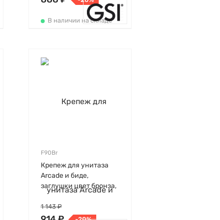
В наличии на складе
F90Br
Крепеж для унитаза
Arcade и биде,
заглушки цвет бронза,
Simas
1 143 ₽
914 ₽
-20%