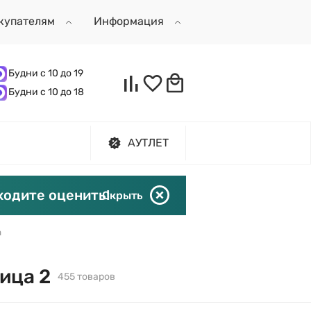
купателям
Информация
Будни с 10 до 19
Будни с 10 до 18
АУТЛЕТ
ходите оценить!
Скрыть
а
ица 2
455 товаров