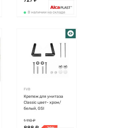
727 ₽
В наличии на складе
FVB
Крепеж для унитаза
Classic цвет- хром/
белый, GSI
1 110 ₽
888 ₽
-20%