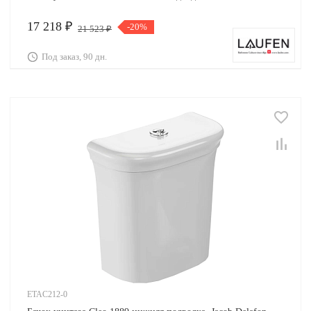
17 218 ₽
-20%
21 523 ₽
Под заказ, 90 дн.
ETAC212-0