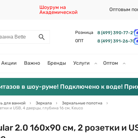
Шоурум на
Оптовым по
Академической
Розница
8 (499) 390-77-21
ОПТ
8 (499) 391-26-70
Акции
Важно
Бренды
Услуги
Оптом
итазов в шоу-руме! Подключено к воде! При
ь для ванной
Зеркала
Зеркальные полотна
зетки и USB, 4 дверцы, глубина 16 см, Keuco
lar 2.0 160х90 см, 2 розетки и U
co