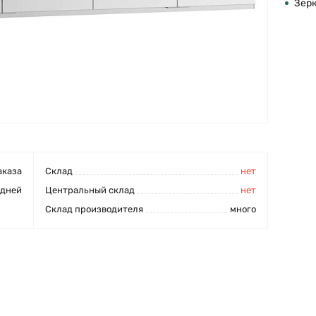
Зер
аказа
Cклад
нет
 дней
Центральный склад
нет
Склад производителя
много