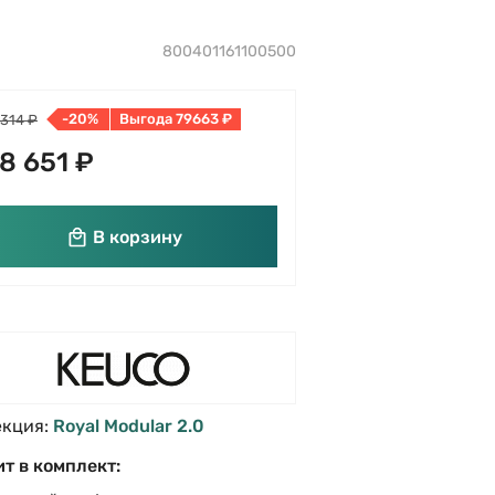
800401161100500
-20%
Выгода 79663 ₽
 314 ₽
8 651 ₽
В корзину
екция:
Royal Modular 2.0
т в комплект: