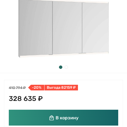
-20%
Выгода 82159 ₽
410 794 ₽
328 635 ₽
В корзину