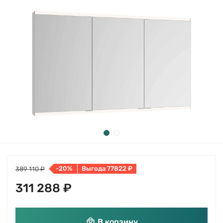
-20%
Выгода 77822 ₽
389 110 ₽
311 288 ₽
В корзину