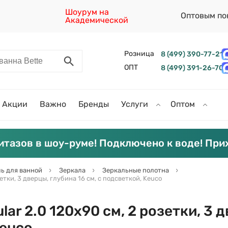
Шоурум на
Оптовым по
Академической
Розница
8 (499) 390-77-21
ОПТ
8 (499) 391-26-70
Акции
Важно
Бренды
Услуги
Оптом
итазов в шоу-руме! Подключено к воде! При
ь для ванной
Зеркала
Зеркальные полотна
етки, 3 дверцы, глубина 16 см, с подсветкой, Keuco
lar 2.0 120х90 см, 2 розетки, 3 
Keuco