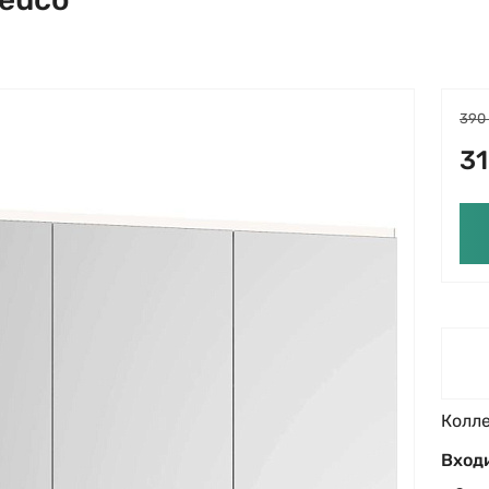
390
31
Колл
Входи