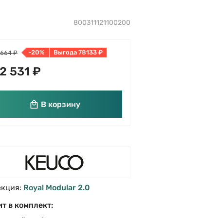
800311121100200
-20%
Выгода 78133 ₽
 664 ₽
2 531 ₽
В корзину
екция:
Royal Modular 2.0
т в комплект: