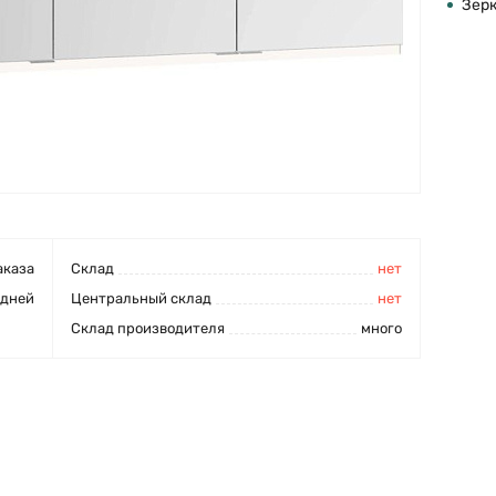
Зер
аказа
Cклад
нет
 дней
Центральный склад
нет
Склад производителя
много