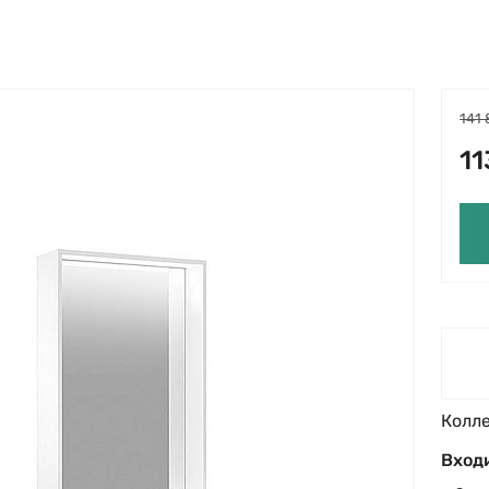
141 
11
Колл
Входи