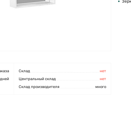
Зер
аказа
Cклад
нет
 дней
Центральный склад
нет
Склад производителя
много