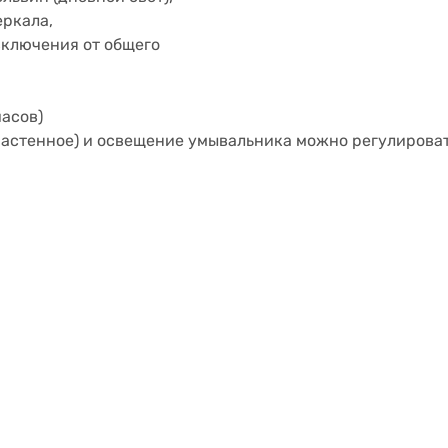
еркала,
включения от общего
асов)
настенное) и освещение умывальника можно регулирова