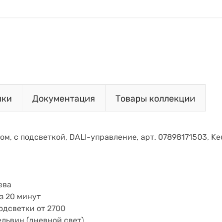
ики
Документация
Товары коллекции
вом, с подсветкой, DALI-управление, арт. 07898171503, K
ева
з 20 минут
одсветки от 2700
ельвин (дневной свет),