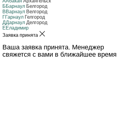
А
Абакан
Архангельск
Б
Барнаул
Белгород
В
Варнаул
Велгород
Г
Гарнаул
Гелгород
Д
Дарнаул
Делгород
Е
Еладимир
Заявка принята
Ваша заявка принята. Менеджер
свяжется с вами в ближайшее время