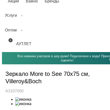
Акции
Важно
Бренды
Услуги
Оптом
АУТЛЕТ
Все новинки унитазов в шоу-руме! Подключено к воде! Прих
оценить!
Зеркало More to See 70х75 см,
Villeroy&Boch
A3107000