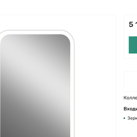
5 
Колл
Входи
Зер