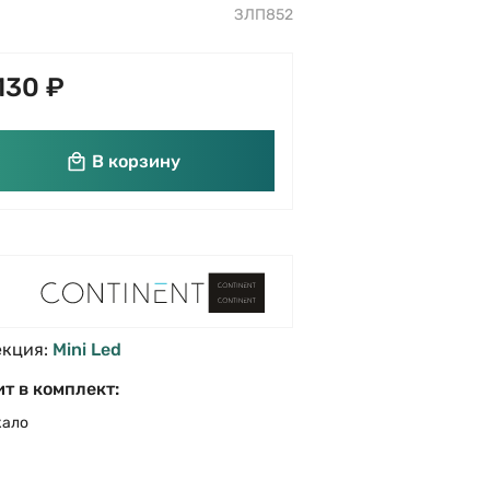
ЗЛП852
130 ₽
В корзину
екция:
Mini Led
т в комплект:
кало