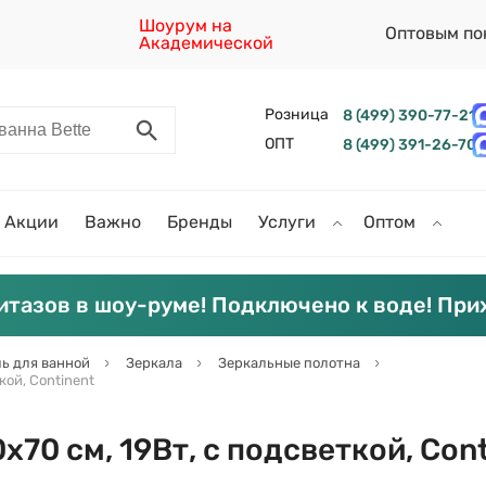
Шоурум на
Оптовым по
Академической
Розница
8 (499) 390-77-21
ОПТ
8 (499) 391-26-70
Акции
Важно
Бренды
Услуги
Оптом
итазов в шоу-руме! Подключено к воде! При
ь для ванной
Зеркала
Зеркальные полотна
кой, Continent
х70 см, 19Вт, с подсветкой, Con