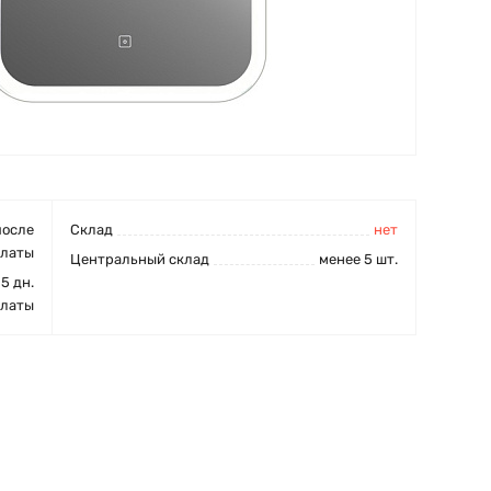
после
Cклад
нет
платы
Центральный склад
менее 5 шт.
15 дн.
платы