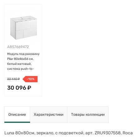
A857669472
Модуль под раковину
Pilar 80х46х56 см,
белый матовый,
система push-to-
open, Roca
33 440 ₽
-10%
30 096 ₽
Добавить
Описание
Характеристики
Товары коллекции
Luna 80х80см, зеркало, с подсветкой, арт. ZRU9307558, Roca