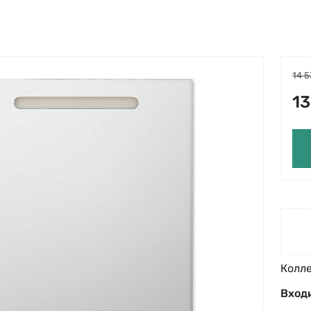
14 5
13
Колл
Входи