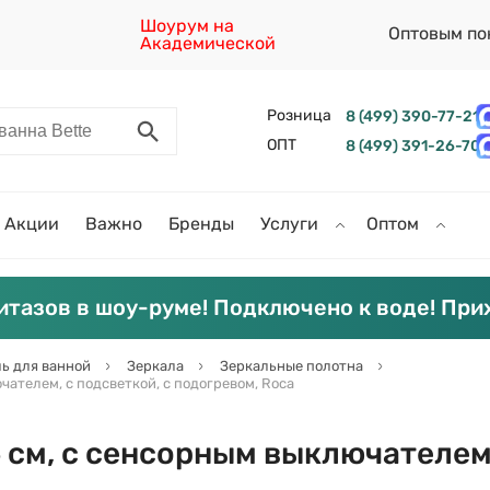
Шоурум на
Оптовым по
Академической
Розница
8 (499) 390-77-21
ОПТ
8 (499) 391-26-70
Акции
Важно
Бренды
Услуги
Оптом
итазов в шоу-руме! Подключено к воде! При
ь для ванной
Зеркала
Зеркальные полотна
чателем, с подсветкой, с подогревом, Roca
 см, с сенсорным выключателем,