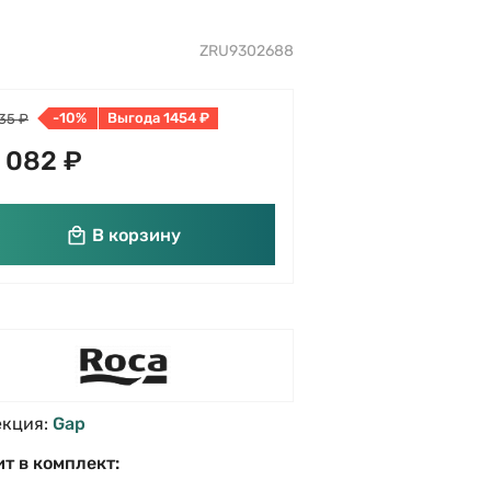
ZRU9302688
-10%
Выгода 1454 ₽
35 ₽
 082 ₽
В корзину
екция:
Gap
т в комплект: