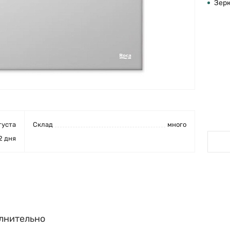
Зер
густа
Cклад
много
2 дня
лнительно