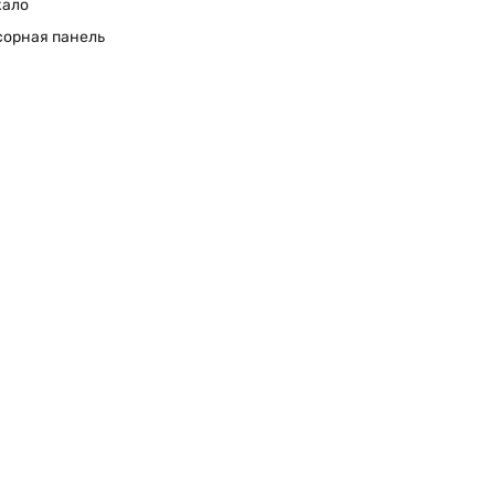
кало
сорная панель