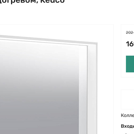
202
16
Колл
Входи