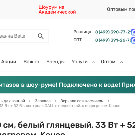
Шоурум на
Оптовым по
Академической
Розница
8 (499) 390-77-21
ОПТ
8 (499) 391-26-70
Акции
Важно
Бренды
Услуги
Оптом
итазов в шоу-руме! Подключено к воде! При
ь для ванной
Зеркала
Зеркала со шкафчиком
3 Вт + 52 Вт, контроль DALI, с подсветкой, с подогревом, Keuco
 см, белый глянцевый, 33 Вт + 52
догревом, Keuco