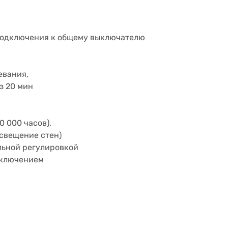
подключения к общему выключателю
евания,
з 20 мин
0 000 часов),
свещение стен)
льной регулировкой
ыключени
ем