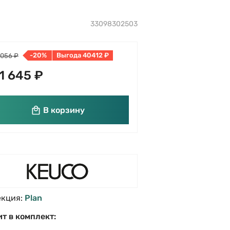
33098302503
-20%
Выгода 40412 ₽
 056 ₽
1 645 ₽
В корзину
екция:
Plan
т в комплект: