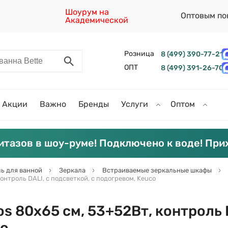
Шоурум на
Оптовым по
Академической
Розница
8 (499) 390-77-21
ОПТ
8 (499) 391-26-70
Акции
Важно
Бренды
Услуги
Оптом
итазов в шоу-руме! Подключено к воде! При
ь для ванной
Зеркала
Встраиваемые зеркальные шкафы
онтроль DALI, с подсветкой, с подогревом, Keuco
s 80х65 см, 53+52Вт, контроль 
co