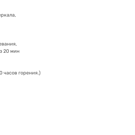
еркала,
евания,
з 20 мин
 часов горения.)