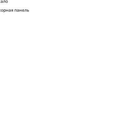
кало
сорная панель