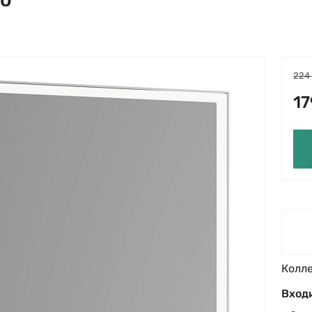
224
17
Колл
Входи