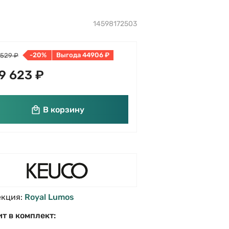
14598172503
-20%
Выгода 44906 ₽
 529 ₽
9 623 ₽
В корзину
екция:
Royal Lumos
т в комплект: