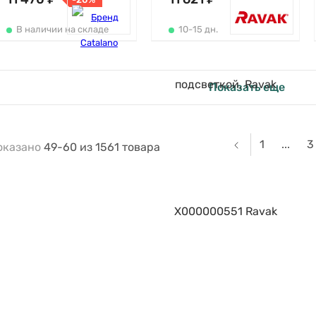
В наличии на складе
10-15 дн.
Показать еще
1
...
3
оказано
49-60
из
1561
товара