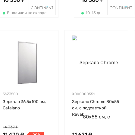
10 350 ₽
10 360 ₽
В наличии на складе
10-15 дн.
5SZ3500
X000000551
Зеркало 36,5х100 см,
Зеркало Chrome 80х55
Catalano
см, с подсветкой,
Ravak
14 337 ₽
11 470 ₽
11 621 ₽
-20%