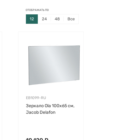
ОТОБРАЖАТЬ ПО
12
24
48
Все
EB1099-RU
Зеркало Ola 100х65 см,
Jacob Delafon