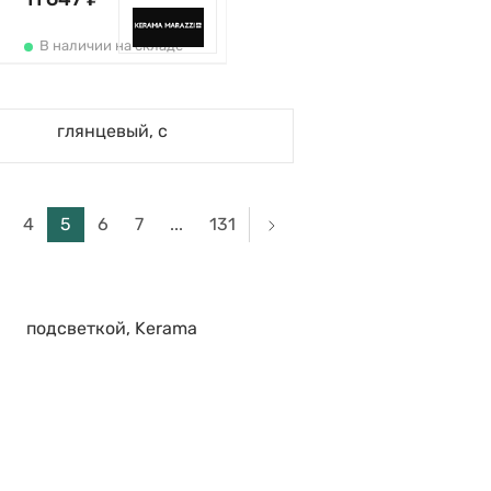
В наличии на складе
4
5
6
7
...
131