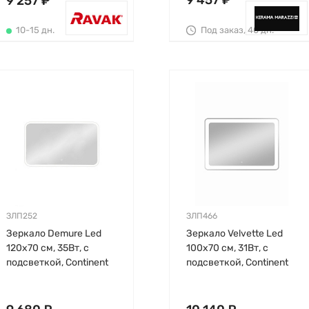
9 457 ₽
9 257 ₽
Под заказ, 40 дн.
10-15 дн.
ЗЛП252
ЗЛП466
Зеркало Demure Led
Зеркало Velvette Led
120х70 см, 35Вт, с
100х70 см, 31Вт, с
подсветкой, Continent
подсветкой, Continent