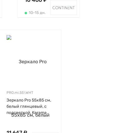
10 460 ₽
10-15 дн.
PRO.mi.55\WHT
Зеркало Pro 55х85 см,
белый глянцевый, с
подсветкой, Kerama
Marazzi
11 647 ₽