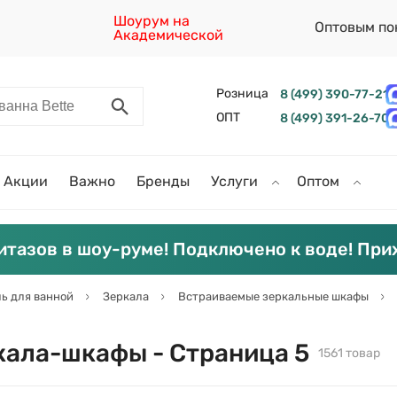
Шоурум на
Оптовым по
Академической
Розница
8 (499) 390-77-21
ОПТ
8 (499) 391-26-70
Акции
Важно
Бренды
Услуги
Оптом
итазов в шоу-руме! Подключено к воде! При
ь для ванной
Зеркала
Встраиваемые зеркальные шкафы
кала-шкафы - Страница 5
1561 товар