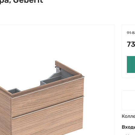
91 8
73
Колл
Входи