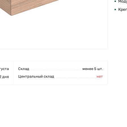
Моду
Кре
густа
Cклад
менее 5 шт.
Центральный склад
нет
2 дня