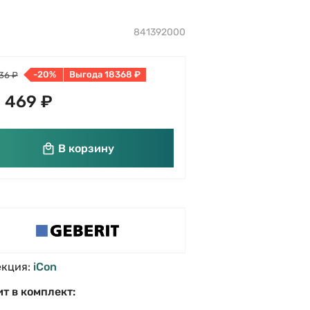
841392000
-20%
Выгода 18368 ₽
36 ₽
 469 ₽
В корзину
екция:
iCon
т в комплект: