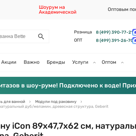
Шоурум на
Оптовым по
Академической
Розница
8 (499) 390-77-21
ОПТ
8 (499) 391-26-70
Акции
Важно
Бренды
Услуги
Оптом
итазов в шоу-руме! Подключено к воде! При
ь для ванной
Модули под раковину
 натуральный дуб/меламин, древесная структура, Geberit
ну iCon 89х47,7х62 см, натурал
а, Geberit