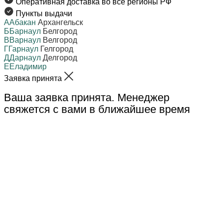
Оперативная доставка во все регионы РФ
Пункты выдачи
А
Абакан
Архангельск
Б
Барнаул
Белгород
В
Варнаул
Велгород
Г
Гарнаул
Гелгород
Д
Дарнаул
Делгород
Е
Еладимир
Заявка принята
Ваша заявка принята. Менеджер
свяжется с вами в ближайшее время