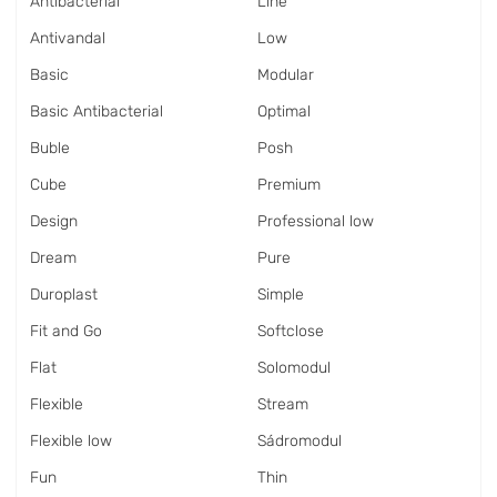
Antibacterial
Line
Antivandal
Low
Basic
Modular
Basic Antibacterial
Optimal
Buble
Posh
Cube
Premium
Design
Professional low
Dream
Pure
Duroplast
Simple
Fit and Go
Softclose
Flat
Solomodul
Flexible
Stream
Flexible low
Sádromodul
Fun
Thin