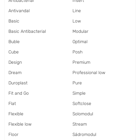
Antibacterial
Insert
Antivandal
Line
Basic
Low
Basic Antibacterial
Modular
Buble
Optimal
Cube
Posh
Design
Premium
Dream
Professional low
Duroplast
Pure
Fit and Go
Simple
Flat
Softclose
Flexible
Solomodul
Flexible low
Stream
Floor
Sádromodul