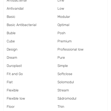
Antibacterial
Line
Antivandal
Low
Basic
Modular
Basic Antibacterial
Optimal
Buble
Posh
Cube
Premium
Design
Professional low
Dream
Pure
Duroplast
Simple
Fit and Go
Softclose
Flat
Solomodul
Flexible
Stream
Flexible low
Sádromodul
Floor
Thin