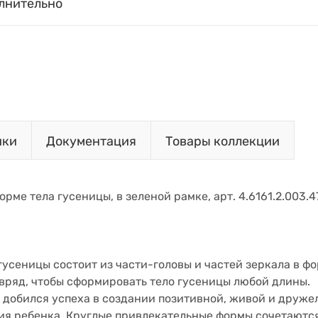
лнительно
ики
Документация
Товары коллекции
форме тела гусеницы, в зеленой рамке, арт. 4.6161.2.003.47
гусеницы состоит из части-головы и частей зеркала в фо
 вряд, чтобы сформировать тело гусеницы любой длины.
en добился успеха в создании позитивной, живой и друж
ия ребенка. Круглые привлекательные формы сочетаютс