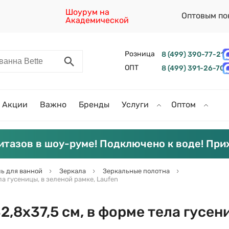
Шоурум на
Оптовым по
Академической
Розница
8 (499) 390-77-21
ОПТ
8 (499) 391-26-70
Акции
Важно
Бренды
Услуги
Оптом
итазов в шоу-руме! Подключено к воде! При
ь для ванной
Зеркала
Зеркальные полотна
ела гусеницы, в зеленой рамке, Laufen
32,8х37,5 см, в форме тела гусен