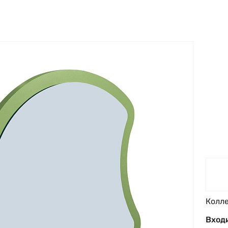
Колл
Входи