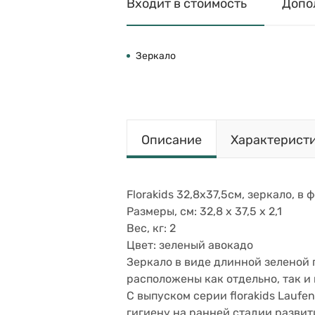
Входит в стоимость
Допо
Зеркало
Описание
Характерист
Florakids 32,8х37,5см, зеркало, в 
Размеры, см: 32,8 х 37,5 х 2,1
Вес, кг: 2
Цвет: зеленый авокадо
Зеркало в виде длинной зеленой 
расположены как отдельно, так и
С выпуском серии florakids Lauf
гигиену на ранней стадии развит