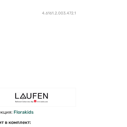
4.6161.2.003.472.1
екция:
Florakids
т в комплект: