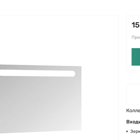
15
При
Колл
Входи
Зер