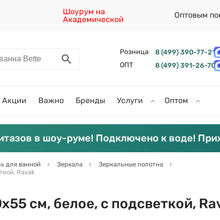
Шоурум на
Оптовым по
Академической
Розница
8 (499) 390-77-21
ОПТ
8 (499) 391-26-70
Акции
Важно
Бренды
Услуги
Оптом
итазов в шоу-руме! Подключено к воде! При
ь для ванной
Зеркала
Зеркальные полотна
ткой, Ravak
55 см, белое, с подсветкой, Ra