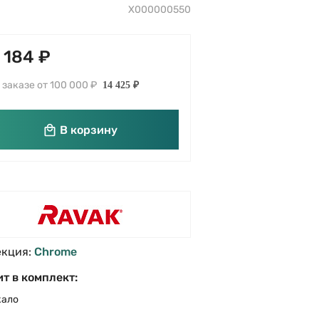
X000000550
 184 ₽
 заказе от 100 000 ₽
14 425 ₽
В корзину
екция:
Chrome
т в комплект:
кало