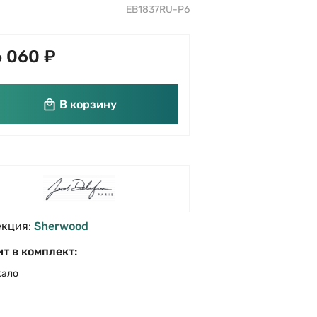
EB1837RU-P6
 060 ₽
В корзину
екция:
Sherwood
т в комплект:
кало