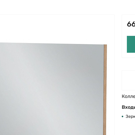
66
Колл
Входи
Зер