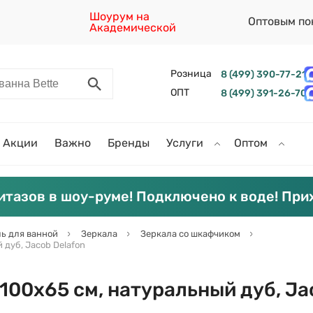
Шоурум на
Оптовым по
Академической
Розница
8 (499) 390-77-21
ОПТ
8 (499) 391-26-70
Акции
Важно
Бренды
Услуги
Оптом
итазов в шоу-руме! Подключено к воде! При
ь для ванной
Зеркала
Зеркала со шкафчиком
 дуб, Jacob Delafon
100х65 см, натуральный дуб, Ja