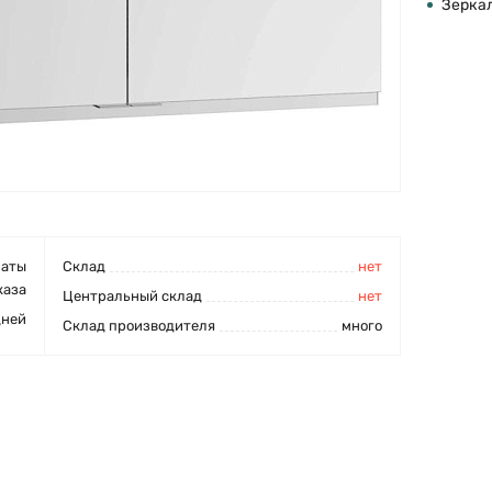
Зерка
латы
Cклад
нет
каза
Центральный склад
нет
дней
Склад производителя
много