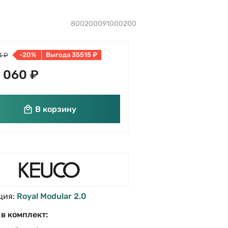
800200091000200
-20%
Выгода 35515 ₽
4 ₽
 060 ₽
В корзину
ция:
Royal Modular 2.0
 в комплект: