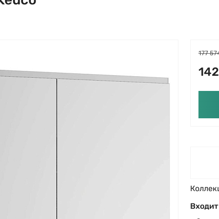
177 57
142
Коллек
Входит