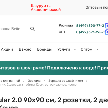
Шоурум на
Оптовым по
Академической
Розница
8 (499) 390-77-21
ОПТ
8 (499) 391-26-70
Акции
Важно
Бренды
Услуги
Оптом
итазов в шоу-руме! Подключено к воде! При
ь для ванной
Зеркала
Зеркала со шкафчиком
етки, 2 дверцы, глубина 12 см, встраиваемое, Keuco
ar 2.0 90х90 см, 2 розетки, 2 д
 Keuco