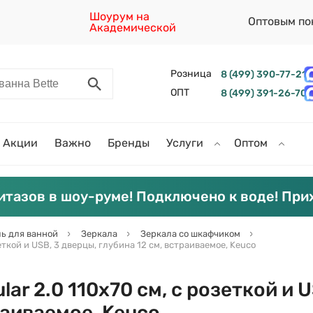
Шоурум на
Оптовым по
Академической
Розница
8 (499) 390-77-21
ОПТ
8 (499) 391-26-70
Акции
Важно
Бренды
Услуги
Оптом
итазов в шоу-руме! Подключено к воде! При
ь для ванной
Зеркала
Зеркала со шкафчиком
зеткой и USB, 3 дверцы, глубина 12 см, встраиваемое, Keuco
ar 2.0 110х70 см, с розеткой и 
раиваемое, Keuco