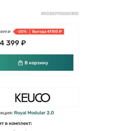
800300110000300
-20%
Выгода 41100 ₽
 499 ₽
4 399 ₽
В корзину
екция:
Royal Modular 2.0
т в комплект: