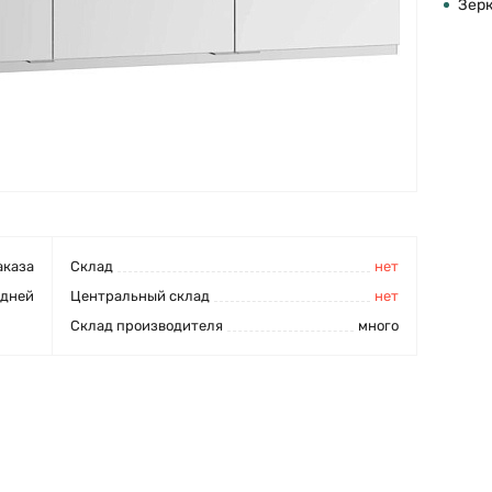
Зер
аказа
Cклад
нет
 дней
Центральный склад
нет
Склад производителя
много