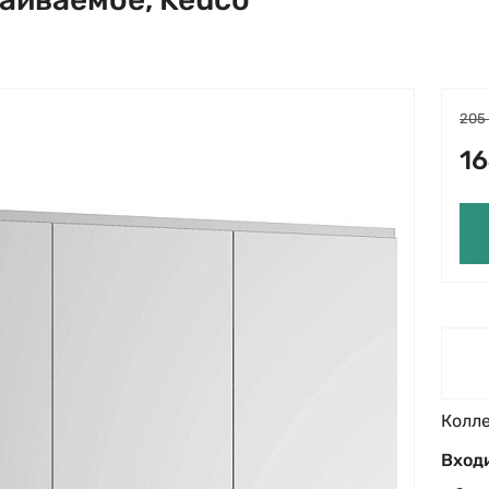
205
16
Колл
Входи