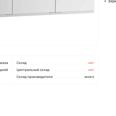
Зер
аказа
Cклад
нет
 дней
Центральный склад
нет
Склад производителя
много