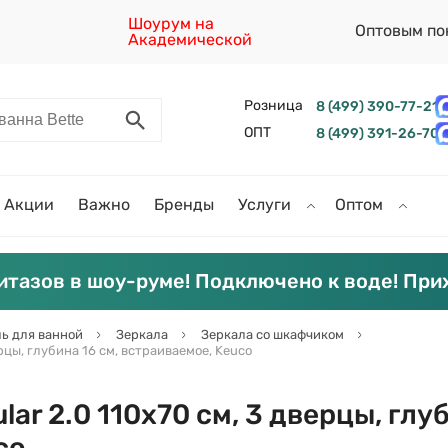
Шоурум на
Оптовым по
Академической
Розница
8 (499) 390-77-21
ОПТ
8 (499) 391-26-70
Акции
Важно
Бренды
Услуги
Оптом
итазов в шоу-руме! Подключено к воде! При
ь для ванной
Зеркала
Зеркала со шкафчиком
ерцы, глубина 16 см, встраиваемое, Keuco
ar 2.0 110х70 см, 3 дверцы, глуб
co