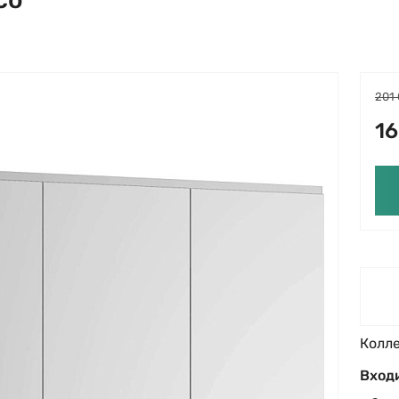
201
16
Колл
Входи