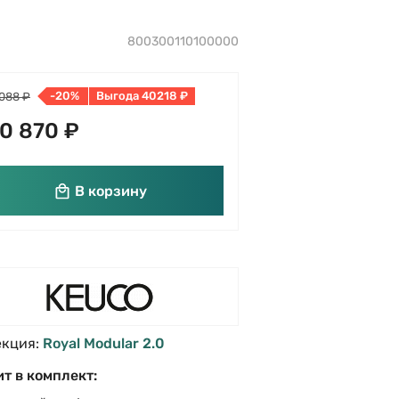
800300110100000
-20%
Выгода 40218 ₽
 088 ₽
0 870 ₽
В корзину
екция:
Royal Modular 2.0
т в комплект: