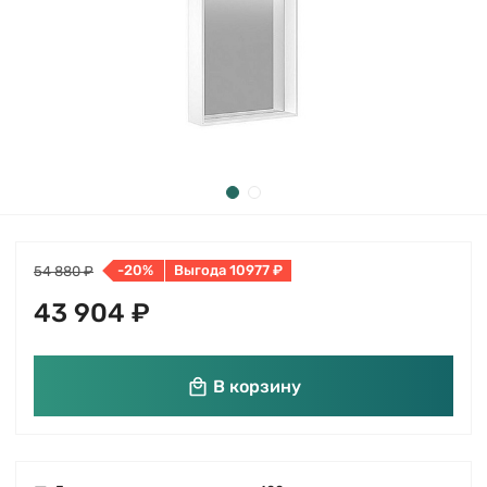
-20%
Выгода 10977 ₽
54 880 ₽
43 904 ₽
В корзину