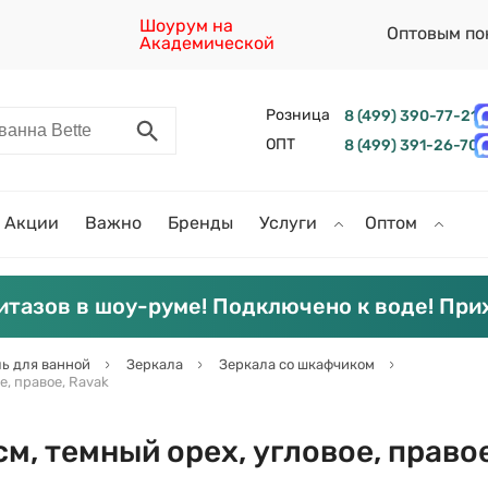
Шоурум на
Оптовым по
Академической
Розница
8 (499) 390-77-21
ОПТ
8 (499) 391-26-70
Акции
Важно
Бренды
Услуги
Оптом
итазов в шоу-руме! Подключено к воде! При
ь для ванной
Зеркала
Зеркала со шкафчиком
е, правое, Ravak
см, темный орех, угловое, право