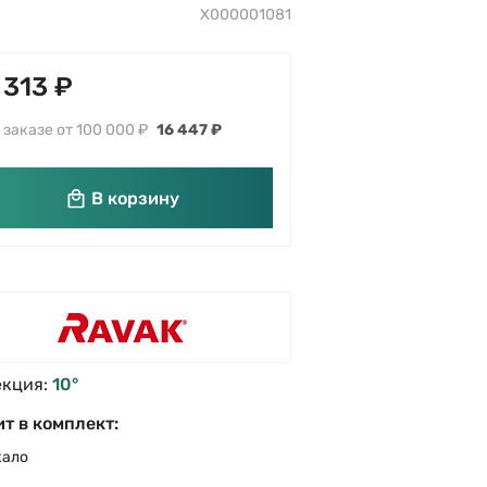
X000001081
 313 ₽
 заказе от 100 000 ₽
16 447 ₽
В корзину
екция:
10°
т в комплект:
кало