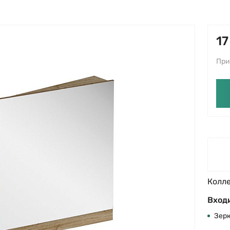
17
При
Колл
Входи
Зер