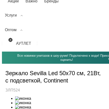
Акции
Важно
Бренды
Услуги
Оптом
АУТЛЕТ
Все новинки унитазов в шоу-руме! Подключено к воде! Прих
оценить!
Зеркало Sevilla Led 50х70 см, 21Вт,
с подсветкой, Continent
ЗЛП524