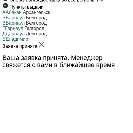
Пункты выдачи
А
Абакан
Архангельск
Б
Барнаул
Белгород
В
Варнаул
Велгород
Г
Гарнаул
Гелгород
Д
Дарнаул
Делгород
Е
Еладимир
Заявка принята
Ваша заявка принята. Менеджер
свяжется с вами в ближайшее время