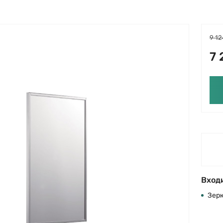
9 12
7 
Входи
Зер