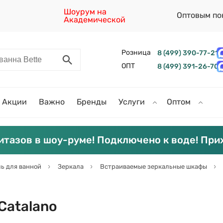
Шоурум на
Оптовым по
Академической
Розница
8 (499) 390-77-21
ОПТ
8 (499) 391-26-70
Акции
Важно
Бренды
Услуги
Оптом
итазов в шоу-руме! Подключено к воде! При
ь для ванной
Зеркала
Встраиваемые зеркальные шкафы
Catalano