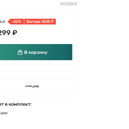
5SZ2500
-20%
Выгода 1825 ₽
4 ₽
299 ₽
В корзину
т в комплект:
кало