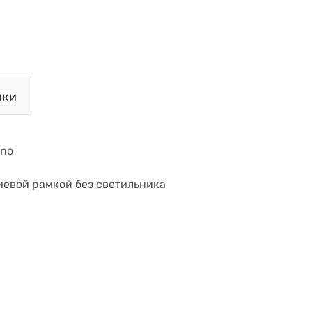
ики
ano
иевой рамкой без светильника