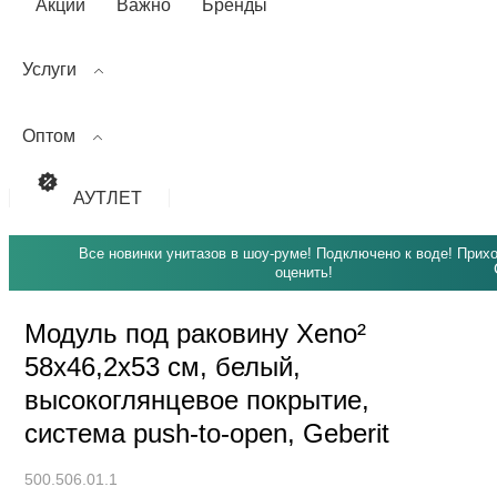
Акции
Важно
Бренды
Услуги
Оптом
АУТЛЕТ
Все новинки унитазов в шоу-руме! Подключено к воде! Прих
оценить!
Модуль под раковину Xeno²
58х46,2х53 см, белый,
высокоглянцевое покрытие,
система push-to-open, Geberit
500.506.01.1