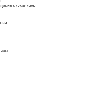
я
ющимся механизмом
янии
вины