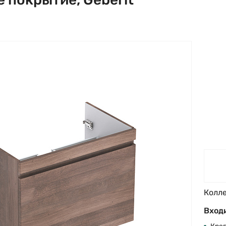
Колл
Входи