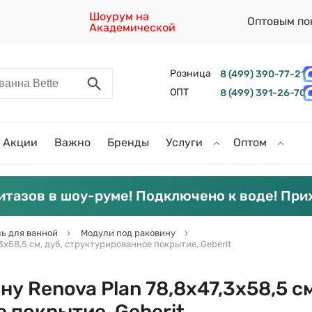
Шоурум на
Оптовым по
Академической
Розница
8 (499) 390-77-21
ОПТ
8 (499) 391-26-70
Акции
Важно
Бренды
Услуги
Оптом
итазов в шоу-руме! Подключено к воде! При
ь для ванной
Модули под раковину
3х58,5 см, дуб, структурированное покрытие, Geberit
у Renova Plan 78,8х47,3х58,5 см
 покрытие, Geberit