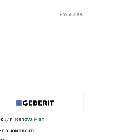
869583000
екция:
Renova Plan
т в комплект: