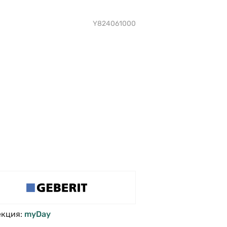
Y824061000
екция:
myDay