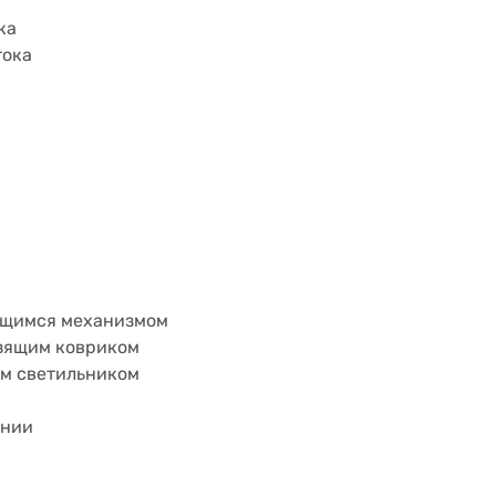
ка
тока
ющимся механизмом
зящим ковриком
м светильником
янии