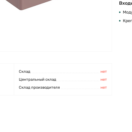
Входи
Моду
Кре
Cклад
нет
Центральный склад
нет
Склад производителя
нет