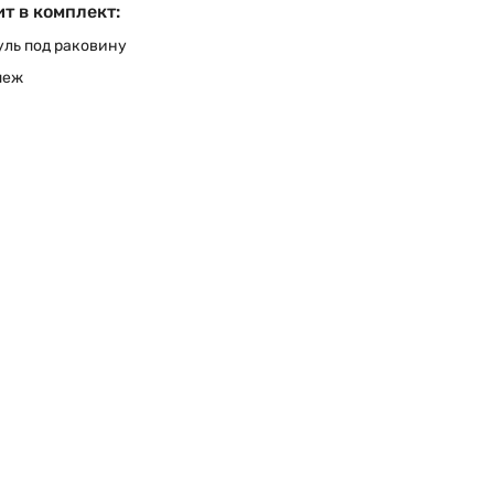
т в комплект:
ль под раковину
пеж