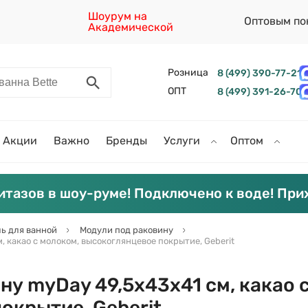
Шоурум на
Оптовым по
Академической
Розница
8 (499) 390-77-21
ОПТ
8 (499) 391-26-70
Акции
Важно
Бренды
Услуги
Оптом
итазов в шоу-руме! Подключено к воде! При
ь для ванной
Модули под раковину
 какао с молоком, высокоглянцевое покрытие, Geberit
ну myDay 49,5х43х41 см, какао 
окрытие, Geberit