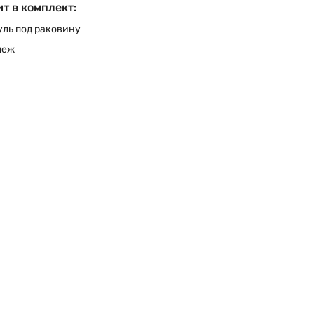
т в комплект:
ль под раковину
пеж