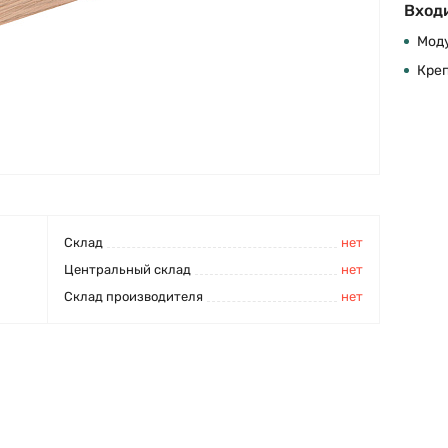
Входи
Моду
Кре
Cклад
нет
Центральный склад
нет
Склад производителя
нет