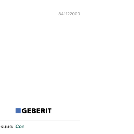
841122000
екция:
iCon