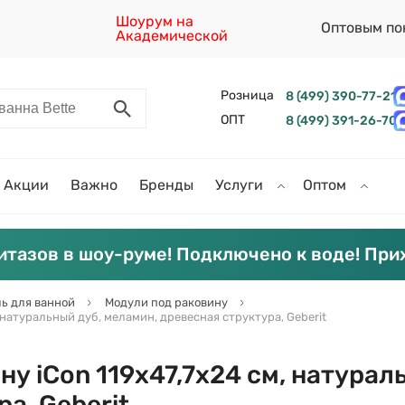
Шоурум на
Оптовым по
Академической
Розница
8 (499) 390-77-21
ОПТ
8 (499) 391-26-70
Акции
Важно
Бренды
Услуги
Оптом
итазов в шоу-руме! Подключено к воде! При
ь для ванной
Модули под раковину
 натуральный дуб, меламин, древесная структура, Geberit
у iCon 119х47,7х24 см, натурал
а, Geberit