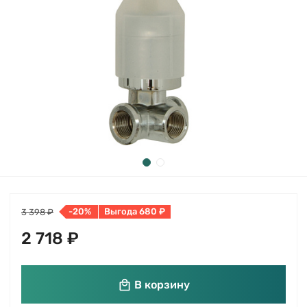
-20%
Выгода 680 ₽
3 398 ₽
2 718 ₽
В корзину