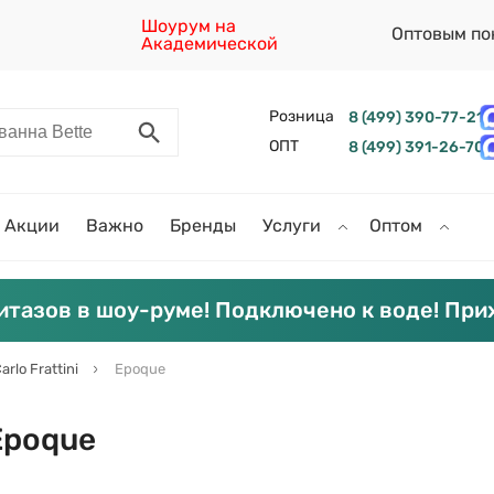
Шоурум на
Оптовым по
Академической
Розница
8 (499) 390-77-21
ОПТ
8 (499) 391-26-70
Акции
Важно
Бренды
Услуги
Оптом
итазов в шоу-руме! Подключено к воде! При
arlo Frattini
Epoque
 Epoque