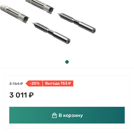
-20%
Выгода 753 ₽
3 764 ₽
3 011 ₽
В корзину