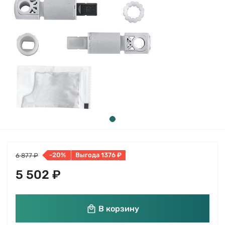
-20%
Выгода 1376 ₽
6 877 ₽
5 502 ₽
В корзину