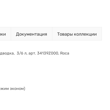
ики
Документация
Товары коллекции
одводка, 3/6 л, арт. 34139Z000, Roca
ежим эконом)