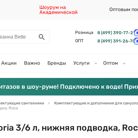
Шоурум на
Оптовым по
Академической
Розница
8 (499) 390-77-21
ОПТ
8 (499) 391-26-70
Акции
Важно
Бренды
Услуги
Оптом
итазов в шоу-руме! Подключено к воде! При
ектующие сантехники
Комплектующие и дополнения для санузл
одка, Roca
oria 3/6 л, нижняя подводка, Ro