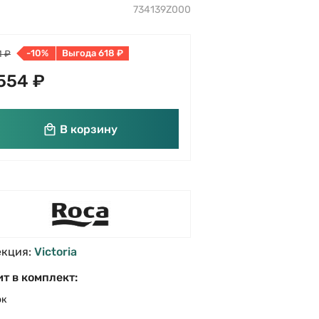
734139Z000
-10%
Выгода 618 ₽
1 ₽
554 ₽
В корзину
екция:
Victoria
т в комплект:
ок