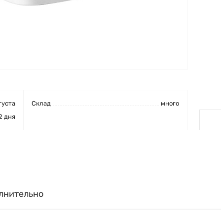
густа
Cклад
много
2 дня
лнительно