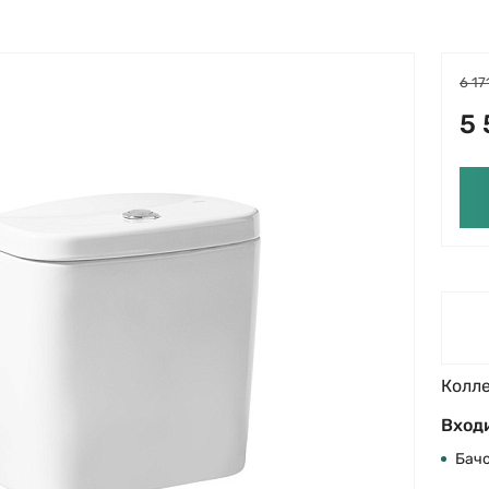
6 17
5 
Колл
Входи
Бач