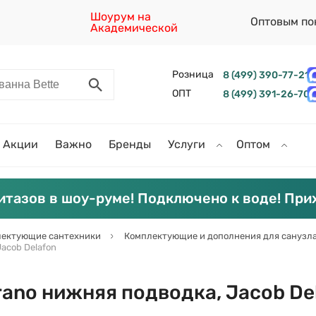
Шоурум на
Оптовым по
Академической
Розница
8 (499) 390-77-21
ОПТ
8 (499) 391-26-70
Акции
Важно
Бренды
Услуги
Оптом
итазов в шоу-руме! Подключено к воде! При
ектующие сантехники
Комплектующие и дополнения для санузл
acob Delafon
rano нижняя подводка, Jacob De