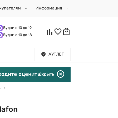
купателям
Информация
Будни с 10 до 19
Будни с 10 до 18
АУТЛЕТ
ходите оценить!
Скрыть
а
lafon