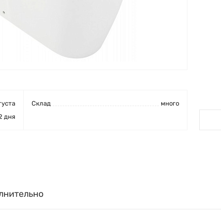
густа
Cклад
много
2 дня
лнительно