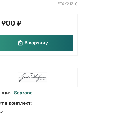
ETAK212-0
 900 ₽
В корзину
екция:
Soprano
т в комплект:
ок