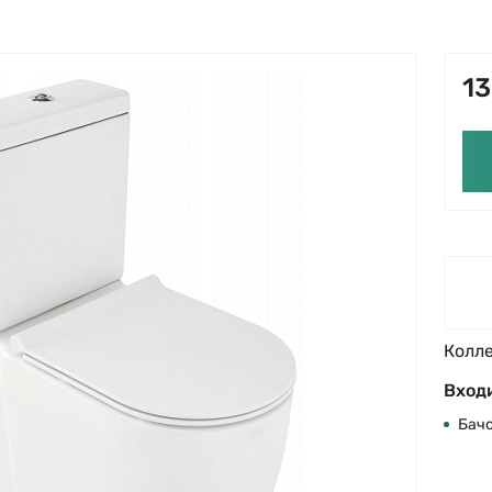
13
Колл
Входи
Бач