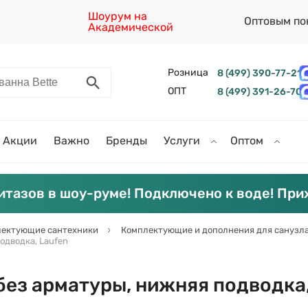
Шоурум на
Оптовым по
Академической
Розница
8 (499) 390-77-21
ОПТ
8 (499) 391-26-70
Акции
Важно
Бренды
Услуги
Оптом
итазов в шоу-руме! Подключено к воде! При
ектующие сантехники
Комплектующие и дополнения для санузл
одводка, Laufen
 без арматуры, нижняя подводка,