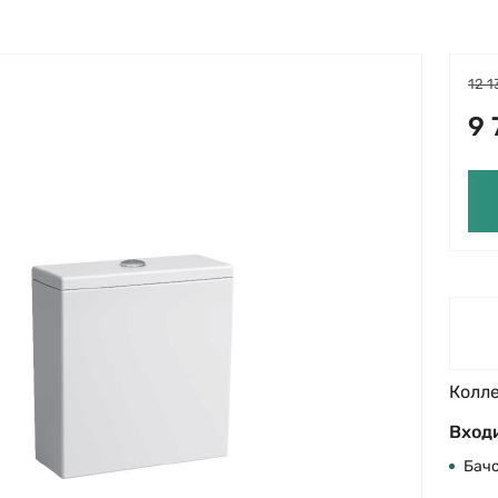
12 1
9 
Колл
Входи
Бач