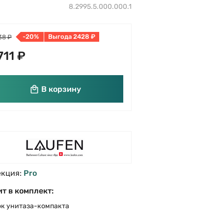
8.2995.5.000.000.1
-20%
Выгода 2428 ₽
38 ₽
711 ₽
В корзину
екция:
Pro
т в комплект:
ок унитаза-компакта