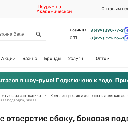
Шоурум на
Оптовым по
Академической
Розница
8 (499) 390-77-21
ОПТ
8 (499) 391-26-70
Акции
Важно
Бренды
Услуги
Оптом
итазов в шоу-руме! Подключено к воде! При
ектующие сантехники
Комплектующие и дополнения для санузл
овая подводка, Simas
e отверстие сбоку, боковая под