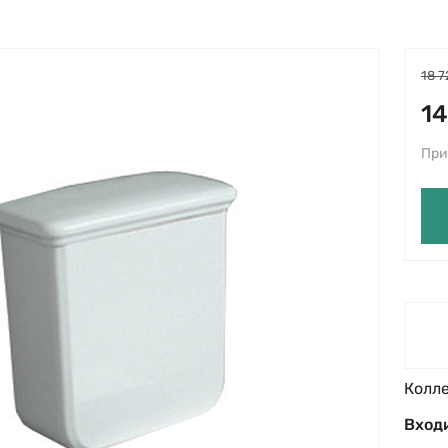
18 7
14
При
Колл
Входи