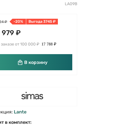
LA09B
-20%
Выгода 3745 ₽
24 ₽
 979 ₽
 заказе от 100 000 ₽
17 788 ₽
В корзину
екция:
Lante
т в комплект: