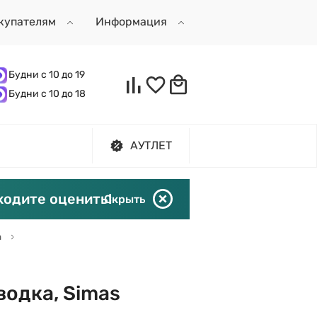
купателям
Информация
Будни с 10 до 19
Будни с 10 до 18
АУТЛЕТ
ходите оценить!
Скрыть
а
водка, Simas