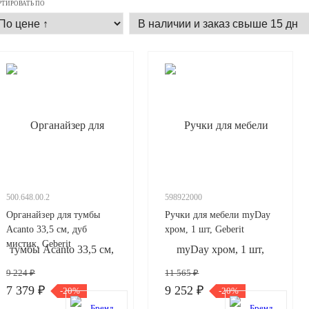
РТИРОВАТЬ ПО
500.648.00.2
598922000
Органайзер для тумбы
Ручки для мебели myDay
Acanto 33,5 см, дуб
хром, 1 шт, Geberit
мистик, Geberit
9 224 ₽
11 565 ₽
7 379 ₽
9 252 ₽
-20%
-20%