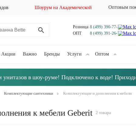
Оптовым по
ндов
Шоурум на Академической
Розница
8 (499) 390-77-21
ОПТ
8 (499) 391-26-70
Акции
Важно
Бренды
Услуги
Оптом
 унитазов в шоу-руме! Подключено к воде! Приход
Комплектующие сантехники
Комплектующие и дополнения к мебели
лнения к мебели Geberit
2 товара