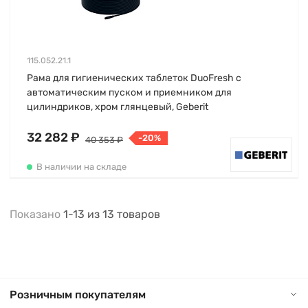
115.052.21.1
Рама для гигиенических таблеток DuoFresh с
автоматическим пуском и приемником для
цилиндриков, хром глянцевый, Geberit
32 282 ₽
-20%
40 353 ₽
В наличии на складе
Показано
1-13
из
13
товаров
Розничным покупателям