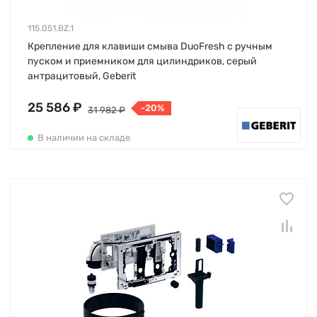
115.051.BZ.1
Крепление для клавиши смыва DuoFresh с ручным
пуском и приемником для цилиндриков, серый
антрацитовый, Geberit
25 586 ₽
-20%
31 982 ₽
В наличии на складе