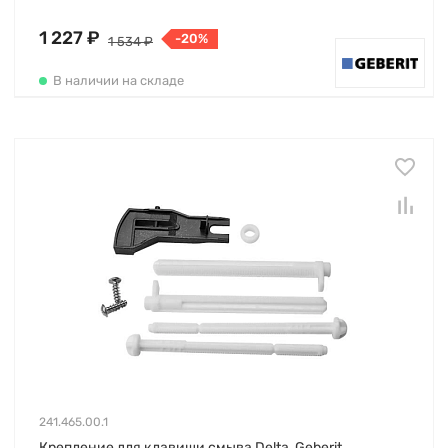
1 227 ₽
-20%
1 534 ₽
В наличии на складе
241.465.00.1
Крепление для клавиши смыва Delta, Geberit