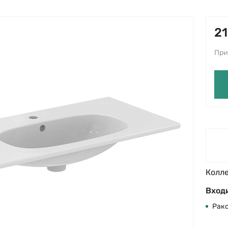
21
При
Колл
Входи
Рак