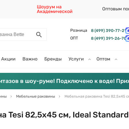
Шоурум на
Оптовым по
Академической
Розница
8 (499) 390-77-21
ОПТ
8 (499) 391-26-70
Акции
Важно
Бренды
Услуги
Оптом
итазов в шоу-руме! Подключено к воде! При
вины
Мебельные раковины
Мебельная раковина Tesi 82,5х45 см
 Tesi 82,5х45 см, Ideal Standard