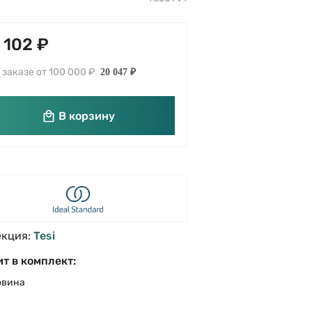
 102 ₽
 заказе от 100 000 ₽
20 047 ₽
В корзину
екция:
Tesi
т в комплект:
овина