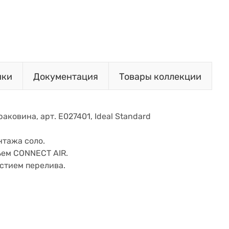
ики
Документация
Товары коллекции
аковина, арт. E027401, Ideal Standard
нтажа соло.
ьем CONNECT AIR.
рстием перелива.