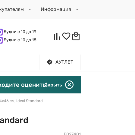
купателям
Информация
Будни с 10 до 19
Будни с 10 до 18
АУТЛЕТ
ходите оценить!
Скрыть
х46 см, Ideal Standard
tandard
E027401