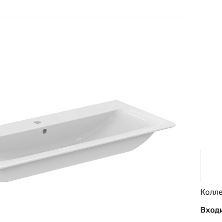
Колл
Входи