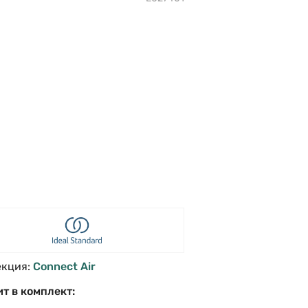
екция:
Connect Air
т в комплект: