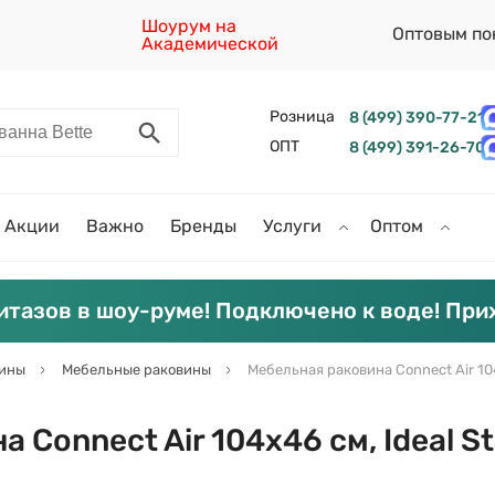
Шоурум на
Оптовым по
Академической
Розница
8 (499) 390-77-21
ОПТ
8 (499) 391-26-70
Акции
Важно
Бренды
Услуги
Оптом
итазов в шоу-руме! Подключено к воде! При
вины
Мебельные раковины
Мебельная раковина Connect Air 104
 Connect Air 104х46 см, Ideal S