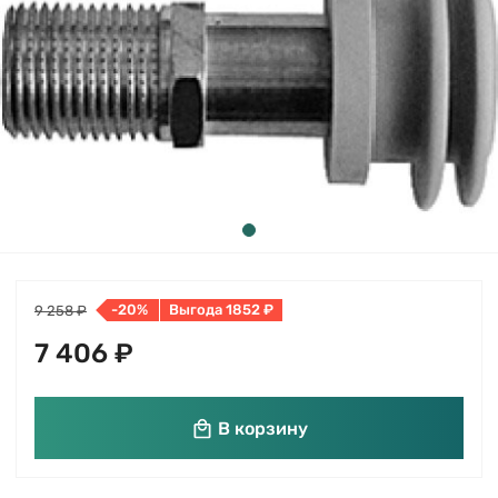
-20%
Выгода 1852 ₽
9 258 ₽
7 406 ₽
В корзину