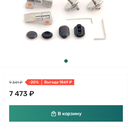
-20%
Выгода 1869 ₽
9 341 ₽
7 473 ₽
В корзину