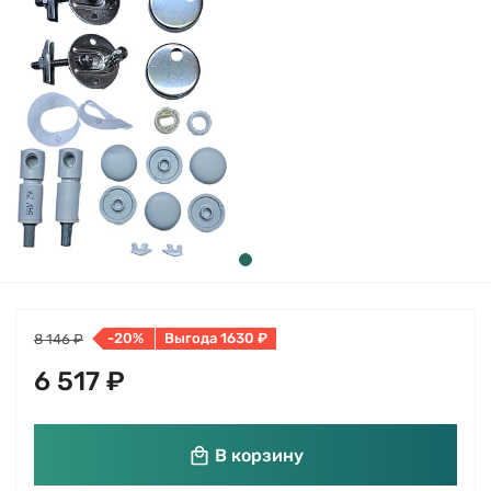
-20%
Выгода 1630 ₽
8 146 ₽
6 517 ₽
В корзину