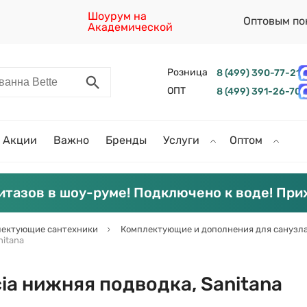
Шоурум на
Оптовым по
Академической
Розница
8 (499) 390-77-21
ОПТ
8 (499) 391-26-70
Акции
Важно
Бренды
Услуги
Оптом
итазов в шоу-руме! Подключено к воде! При
ектующие сантехники
Комплектующие и дополнения для санузл
nitana
ia нижняя подводка, Sanitana