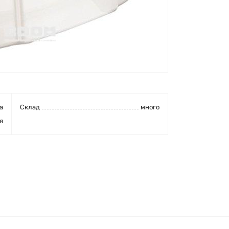
а
Cклад
много
я