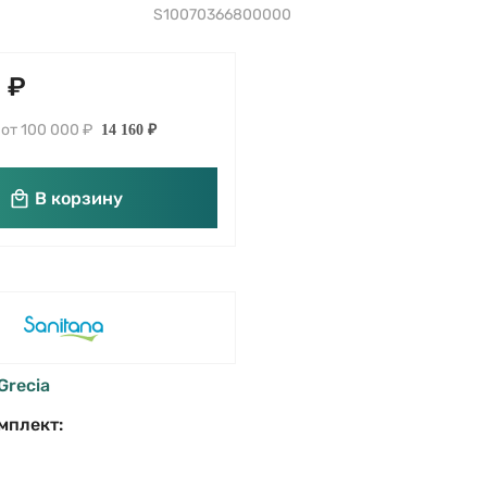
S10070366800000
 ₽
от 100 000 ₽
14 160 ₽
В корзину
Grecia
мплект: